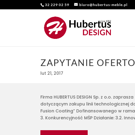
32 229 02 59
biuro@hubertus-meble.pl
ZAPYTANIE OFERT
lut 21, 2017
Firma HUBERTUS DESIGN Sp. z o.o. zapras
dotyczącym zakupu linii technologicznej do
Fusion Coating” Dofinansowanego w rama
3. Konkurencyjność MŚP Działanie: 3.2. Inn