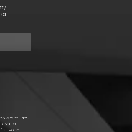
my.
za.
ch w formularzu
larzu jest
eści swoich