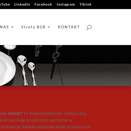
uTube
Linkedin
Facebook
Instagram
Tiktok
 NAS
Strefa B2B
KONTAKT
ener SMART
to funkcjonalność i klasyczny,
bel cechuje prostota i symetria w
onstrukcja. Mebel posiada dwie praktyczne