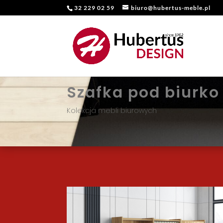
32 229 02 59
biuro@hubertus-meble.pl
Szafka pod biurk
Kolekcja mebli biurowych