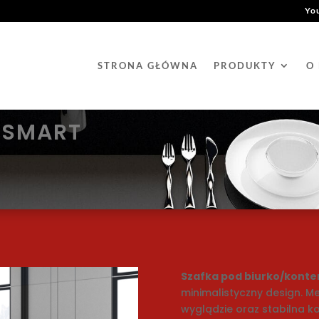
Yo
STRONA GŁÓWNA
PRODUKTY
O
o SMART
Szafka pod biurko/kont
minimalistyczny design. Me
wyglądzie oraz stabilna k