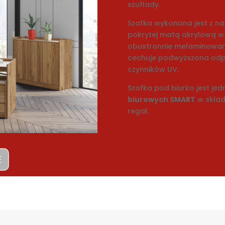
szuflady.
Szafka wykonana jest z na
pokrytej matą akrylową w
obustronnie melaminowane
cechuje podwyższona odpo
czynników UV.
Szafka pod biurko jest j
biurowych SMART
w skład 
regał.
E