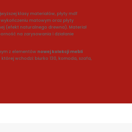
jwyższej klasy materiałów, płyty mdf
 wykończeniu matowym oraz płyty
j (efekt naturalnego drewna). Materiał
rność na zarysowania i działanie
ednym z elementów
nowej kolekcji mebli
której wchodzi: biurko 130, komoda, szafa,