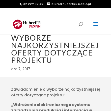
32 229 02 59
biuro@hubertus-meble.pl
ZAWIADOMIENIE O
WYBORZE
NAJKORZYSTNIEJSZEJ
OFERTY DOTYCZĄCE
PROJEKTU
cze 7, 2017
Zawiadomienie o wyborze najkorzystniejszej
oferty dotyczące projektu:
„Wdrożenie elektronicznego systemu
zarządzania produkcją i informacją w