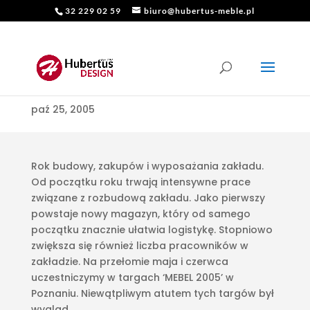
32 229 02 59
biuro@hubertus-meble.pl
ROK 2005
paź 25, 2005
Rok budowy, zakupów i wyposażania zakładu.
Od początku roku trwają intensywne prace
związane z rozbudową zakładu. Jako pierwszy
powstaje nowy magazyn, który od samego
początku znacznie ułatwia logistykę. Stopniowo
zwiększa się również liczba pracowników w
zakładzie. Na przełomie maja i czerwca
uczestniczymy w targach ‘MEBEL 2005’ w
Poznaniu. Niewątpliwym atutem tych targów był
wygląd