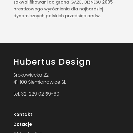
zakwalifikowani do grona GAZEL BIZNESU 2005 –
prestiżowego wyróżnienia dla najbardziej
dynamicznych polskich przedsiębiorstw.
Hubertus Design
Srokowiecka 22
41-100 Siemianowice Śl.
tel. 32 229 02 59-60
Kontakt
Dotacje