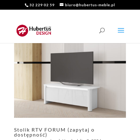
32 229 02 59
biuro@hubertus-meble.pl
Stolik RTV FORUM (zapytaj o
dostępność)