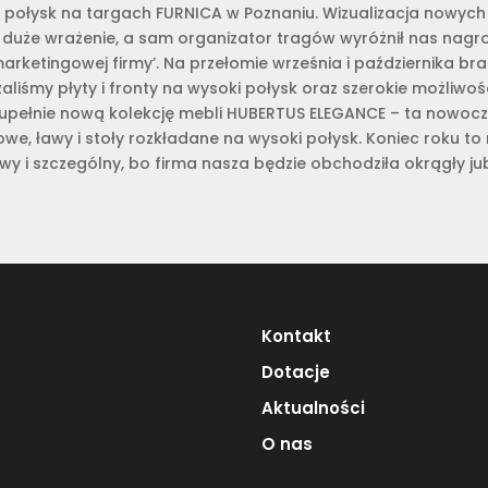
i połysk na targach FURNICA w Poznaniu. Wizualizacja nowych
 duże wrażenie, a sam organizator tragów wyróżnił nas nag
i marketingowej firmy’. Na przełomie września i października b
iśmy płyty i fronty na wysoki połysk oraz szerokie możliwo
ełnie nową kolekcję mebli HUBERTUS ELEGANCE – ta nowoczesn
we, ławy i stoły rozkładane na wysoki połysk. Koniec roku to
y i szczególny, bo firma nasza będzie obchodziła okrągły jubi
Kontakt
Dotacje
Aktualności
O nas