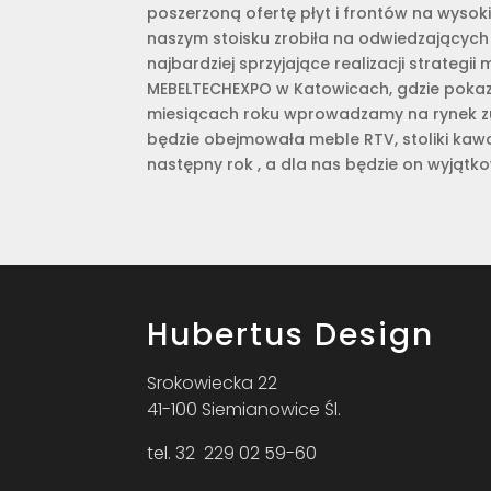
poszerzoną ofertę płyt i frontów na wysok
naszym stoisku zrobiła na odwiedzających
najbardziej sprzyjające realizacji strategi
MEBELTECHEXPO w Katowicach, gdzie pokazal
miesiącach roku wprowadzamy na rynek zup
będzie obejmowała meble RTV, stoliki kawo
następny rok , a dla nas będzie on wyjątkow
Hubertus Design
Srokowiecka 22
41-100 Siemianowice Śl.
tel. 32 229 02 59-60