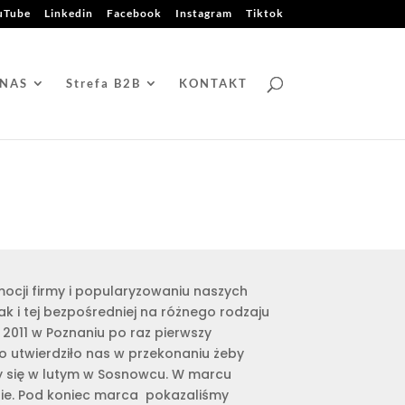
uTube
Linkedin
Facebook
Instagram
Tiktok
 NAS
Strefa B2B
KONTAKT
ocji firmy i popularyzowaniu naszych
k i tej bezpośredniej na różnego rodzaju
2011 w Poznaniu po raz pierwszy
o utwierdziło nas w przekonaniu żeby
ły się w lutym w Sosnowcu. W marcu
zie. Pod koniec marca pokazaliśmy