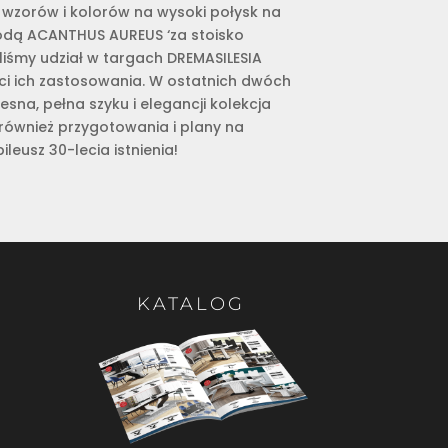
 wzorów i kolorów na wysoki połysk na
rodą ACANTHUS AUREUS ‘za stoisko
raliśmy udział w targach DREMASILESIA
ści ich zastosowania. W ostatnich dwóch
a, pełna szyku i elegancji kolekcja
 również przygotowania i plany na
leusz 30-lecia istnienia!
KATALOG