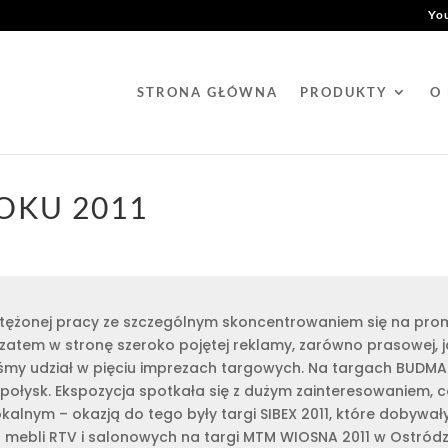
Yo
STRONA GŁÓWNA
PRODUKTY
O
OKU 2011
wytężonej pracy ze szczególnym skoncentrowaniem się na prom
zatem w stronę szeroko pojętej reklamy, zarówno prasowej, ja
śmy udział w pięciu imprezach targowych. Na targach BUDMA 
połysk. Ekspozycja spotkała się z dużym zainteresowaniem, c
kalnym – okazją do tego były targi SIBEX 2011, które dobywa
h mebli RTV i salonowych na targi MTM WIOSNA 2011 w Ostród