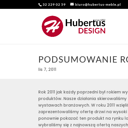
32 229 02 59
biuro@hubertus-meble.pl
PODSUMOWANIE R
lis 7, 2011
Rok 2011 jak każdy poprzedni był rokiem 
produktów. Nasze działania skierowaliśmy 
wystawach branżowych. W roku 2011 wzięli
zaprezentowaliśmy ofertę drzwi na wysoki 
ponownie pokazać ten produkt na rynku lo
wybraliśmy się z najnowszą ofertą naszyc