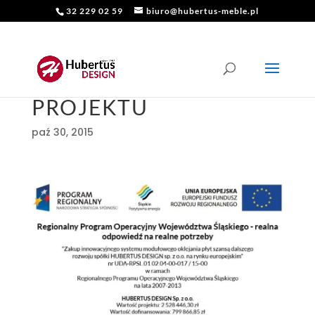
32 229 02 59
biuro@hubertus-meble.pl
ZAKOŃCZENIE
PROJEKTU
paź 30, 2015