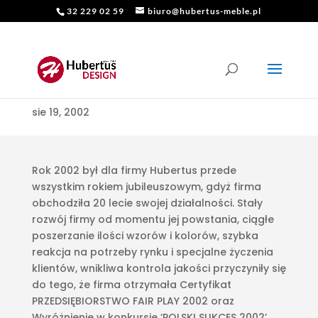
32 229 02 59
biuro@hubertus-meble.pl
ROK 2002
sie 19, 2002
Rok 2002 był dla firmy Hubertus przede
wszystkim rokiem jubileuszowym, gdyż firma
obchodziła 20 lecie swojej działalności. Stały
rozwój firmy od momentu jej powstania, ciągłe
poszerzanie ilości wzorów i kolorów, szybka
reakcja na potrzeby rynku i specjalne życzenia
klientów, wnikliwa kontrola jakości przyczyniły się
do tego, że firma otrzymała Certyfikat
PRZEDSIĘBIORSTWO FAIR PLAY 2002 oraz
Wyróżnienie w konkursie ‘POLSKI SUKCES 2002’.