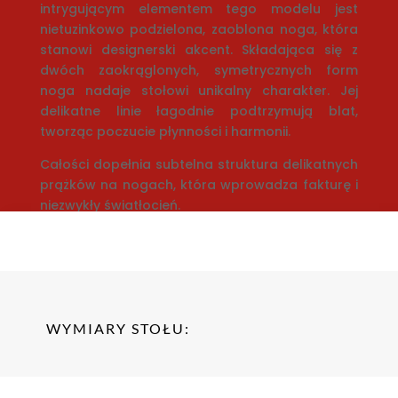
intrygującym elementem tego modelu jest
nietuzinkowo podzielona, zaoblona noga, która
stanowi designerski akcent. Składająca się z
dwóch zaokrąglonych, symetrycznych form
noga nadaje stołowi unikalny charakter. Jej
delikatne linie łagodnie podtrzymują blat,
tworząc poczucie płynności i harmonii.
Całości dopełnia subtelna struktura delikatnych
prążków na nogach, która wprowadza fakturę i
niezwykły światłocień.
WYMIARY STOŁU: