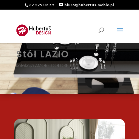
32 229 02 59
biuro@hubertus-meble.pl
Stół LAZIO
kolekcja AMORE COLORE