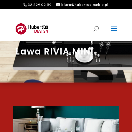
32 229 02 59
biuro@hubertus-meble.pl
Ława RIVIA MINI