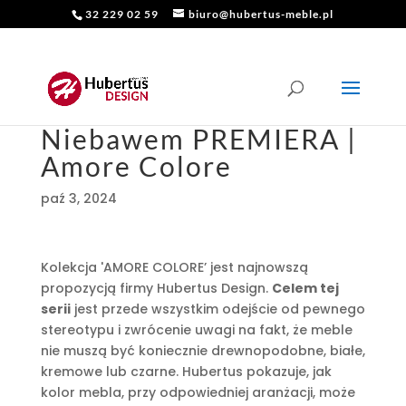
32 229 02 59
biuro@hubertus-meble.pl
Niebawem PREMIERA |
Amore Colore
paź 3, 2024
Kolekcja 'AMORE COLORE’ jest najnowszą
propozycją firmy Hubertus Design.
Celem tej
serii
jest przede wszystkim odejście od pewnego
stereotypu i zwrócenie uwagi na fakt, że meble
nie muszą być koniecznie drewnopodobne, białe,
kremowe lub czarne. Hubertus pokazuje, jak
kolor mebla, przy odpowiedniej aranżacji, może